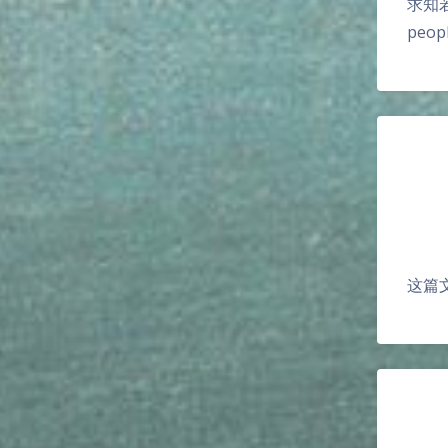
求知若饥，
peopl
这篇