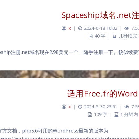
Spaceship域名.ne
x
|
2024-6-18 16:02
|
7,5
40 字
|
几秒读完
ceship注册.net域名现在2.98美元一个，随手注册一下。貌似续
适用Free.fr的Word
x
|
2024-5-30 23:51
|
7,5
109 字
|
1 分钟内
方文档，php5.6可用的WordPress最新的版本为