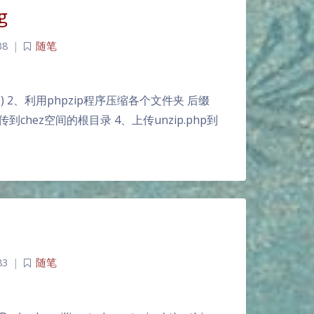
g
38
|
随笔
 2、利用phpzip程序压缩各个文件夹 后缀
y.php上传到chez空间的根目录 4、上传unzip.php到
83
|
随笔