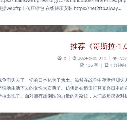
https://make.wordpress.org/core/handbook/references/php
据webftp上传压缩包 在线解压安装 https://net2ftp.alway…
推荐《哥斯拉-1.
x
|
2024-5-09 0:10
|
7,57
136 字
|
1 分钟内
战争而失去了一切的日本化为了焦土。虽然在战争中存活但却失
坚强地生活下去的女性大石典子。仿佛是在追击打算复兴日本的
斯拉出现了。面对拥有压倒性的力量的哥斯拉，人们逐步摸索对