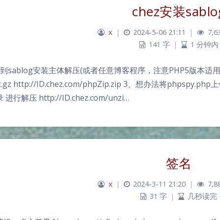
chez安装sablo
x
|
2024-5-06 21:11
|
7,6
141 字
|
1 分钟内
到sablog安装主体解压(或者任意博客程序，注意PHP5版本适用)
t.gz http://ID.chez.com/phpZip.zip 3、想办法将phpsp
进行解压 http://ID.chez.com/unzi…
签名
x
|
2024-3-11 21:20
|
7,8
31 字
|
几秒读完