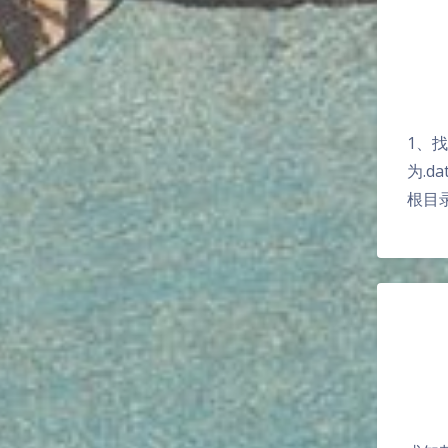
1、找
为.da
根目录 