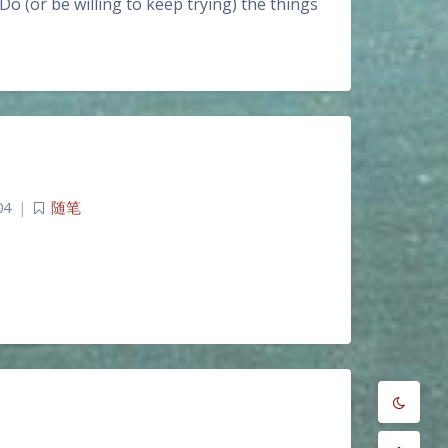
or be willing to keep trying) the things
夜间模式
04
|
随笔
Sans Serif
Serif
浅阴影
深阴影
关闭
日落
暗化
灰度