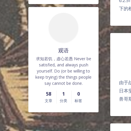
6.2.5
下的根
观语
求知若饥，虚心若愚 Never be
satisfied, and always push
yourself. Do (or be willing to
keep trying) the things people
由于
say cannot be done.
日本
58
1
0
兽哥
文章
分类
标签