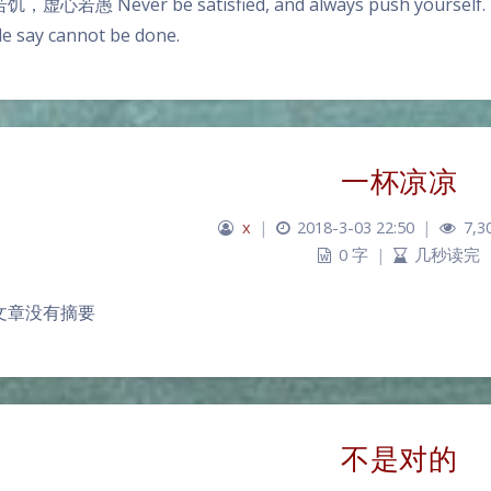
虚心若愚 Never be satisfied, and always push yourself. Do (
e say cannot be done.
一杯凉凉
x
|
2018-3-03 22:50
|
7,3
0 字
|
几秒读完
文章没有摘要
不是对的