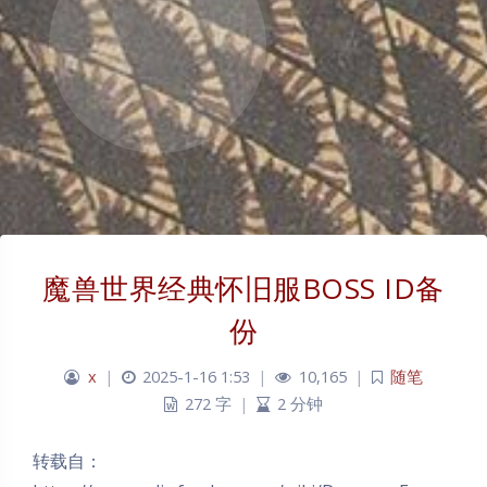
魔兽世界经典怀旧服BOSS ID备
份
x
|
2025-1-16 1:53
|
10,165
|
随笔
272 字
|
2 分钟
转载自：