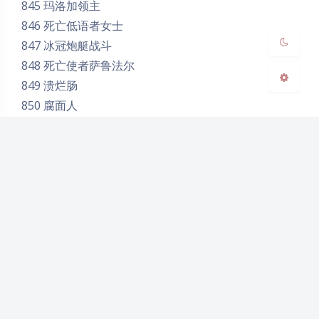
845 玛洛加领主
关闭
日落
暗化
灰度
846 死亡低语者女士
847 冰冠炮艇战斗
848 死亡使者萨鲁法尔
849 溃烂肠
850 腐面人
851 普崔西德教授
852 血理事会
853 兰娜瑟尔女王
854 瓦莉瑟莉娅·梦游者
855 辛达苟萨
856 巫妖王