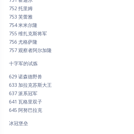
751 霍迪尔
752 托里姆
753 芙蕾雅
754 米米尔隆
755 维扎克斯将军
756 尤格萨隆
757 观察者阿尔加隆
十字军的试炼
629 诺森德野兽
633 加拉克苏斯大王
637 派系冠军
夜间模式
641 瓦格里双子
645 阿努巴拉克
Sans Serif
Serif
冰冠堡垒
浅阴影
深阴影